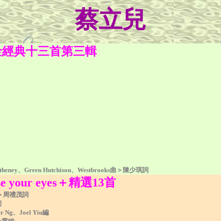
蔡立兒
金經典十三首第三輯
ey、Green Hutchison、Westbrooks曲＞陳少琪詞
se your eyes＋精選13首
lo曲＞周禮茂詞
詞
g、Joel Yiu編