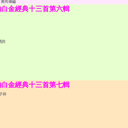
＞黃尚偉編
納白金經典十三首第六輯
榮詞
納白金經典十三首第七輯
林子祥