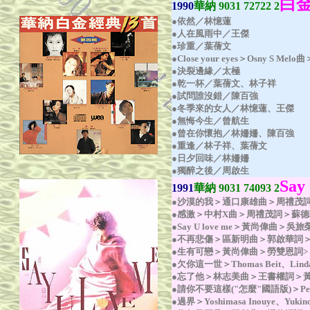
白
1990
華納 9031 72722 2
●依然／林憶蓮
●人在風雨中／王傑
●珍重／葉蒨文
●Close your eyes＞Osny S Me
●決裂邊緣／太極
●乾一杯／葉蒨文、林子祥
●試問誰沒錯／陳百強
●冬季來的女人／林憶蓮、王傑
●無悔今生／曾航生
●曾在你懷抱／林姍姍、陳百強
●重逢／林子祥、葉蒨文
●日夕回味／林姍姍
●獨醉之後／周啟生
Say
1991
華納 9031
74093 2
●沙漠的我＞通口康雄曲＞周禮茂
●感激＞中村X曲＞周禮茂詞＞蘇德
●Say U love me＞黃尚偉曲＞吳旅
●不再悲傷＞區新明曲＞郭啟華詞
●生有可戀＞黃尚偉曲＞勞雙恩詞>
●欠你這一世＞Thomas Beit、Lin
●忘了他＞林志美曲＞王書權詞＞
●請你不要這樣("怎麼"國語版)＞Pet
●過界＞Yoshimasa Inouye、Yuk