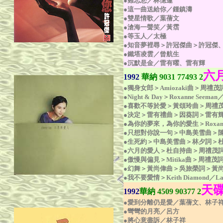
●難忘您／林憶蓮
●這一曲送給你／鍾鎮濤
●雙星情歌／葉蒨文
●滄海一聲笑／黃霑
●等玉人／太極
●知音夢裡尋＞許冠傑曲＞許冠傑
●鐵塔凌雲／曾航生
●沉默是金／雷有曜、雷有輝
六
1992
華納 9031 77493 2
●獨身女郎＞Amiozaki曲＞周禮茂詞＞
●Night & Day＞Roxanne Seema
●喜歡不等於愛＞黃頌玲曲＞周禮
●決定＞雷有禮曲＞因葵詞＞雷有
●為你的夢來，為你的愛生＞Roxanne S
●只想對你說一句＞中島美雪曲＞陳嘉國詞
●生死約＞中島美雪曲＞林夕詞＞
●六月的愛人＞杜自持曲＞周禮茂
●傲慢與偏見＞Mitika曲＞周禮
●幻舞＞黃尚偉曲＞吳旅榮詞＞黃
●我不要愛情＞Keith Diamond／La
天
1992
華納 4509 90377 2
●愛到分離仍是愛／葉蒨文、林子
●彎彎的月亮／呂方
●將心意盡訴／林子祥