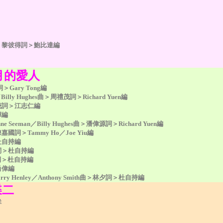
、黎彼得詞＞鮑比達編
月的愛人
Gary Tong編
n／Billy Hughes曲＞周禮茂詞＞Richard Yuen編
茂詞＞江志仁編
輝編
eeman／Billy Hughes曲＞潘偉源詞＞Richard Yuen編
＞Tammy Ho／Joe Yiu編
杜自持編
詞＞杜自持編
茂詞＞杜自持編
尚偉編
rry Henley／Anthony Smith曲＞林夕詞＞杜自持編
碟二
祥