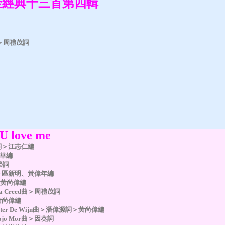
金經典十三首第四輯
lo曲＞周禮茂詞
 U love me
詞＞江志仁編
華編
榮詞
＞區新明、黃偉年編
 黃尚偉編
da Creed曲＞周禮茂詞
黃尚偉編
er De Wijn曲＞潘偉源詞＞黃尚偉編
inojo Mor曲＞因葵詞