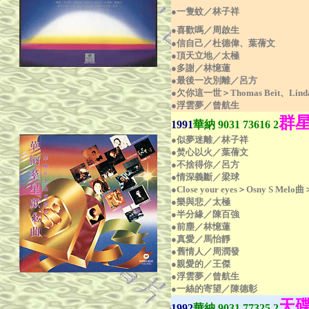
●一隻蚊／林子祥
●喜歡嗎／周啟生
●信自己／杜德偉、葉蒨文
●頂天立地／太極
●多謝／林憶蓮
●最後一次別離／呂方
●欠你這一世＞Thomas Beit、Lin
●浮雲夢／曾航生
群
1991
華納 9031 73616 2
●似夢迷離／林子祥
●焚心以火／葉蒨文
●不捨得你／呂方
●情深義斷／梁球
●Close your eyes＞Osny S Me
●樂與悲／太極
●半分緣／陳百強
●前塵／林憶蓮
●真愛／馬怡靜
●舊情人／周潤發
●親愛的／王傑
●浮雲夢／曾航生
●一絲的寄望／陳德彰
天
1992
華納 9031 77325 2