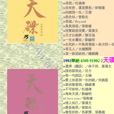
●准我／杜德偉
●沒有您，還是愛您／林憶蓮
●封鎖我一生／王傑
●想念你／曾航生
●長城／Beyond
●真真假假／張衛健
●現實就是現實／葉蒨文
●天才白痴夢／陳百強
●一生全屬你／劉鍚明
●生死約＞中島美雪曲＞林夕詞＞
●等玉人／太極樂隊
●這一曲送給你／鐘鎮鑄
天
1992
華納 450
9 91902 2
●選擇（國語）／林子祥、葉蒨文
●請你跟我走／呂方
●每一句說話／太極
●愛上你是我一生的錯／何婉盈
●當你靠著我／鍾鎮濤
●不可吩咐／杜德偉
●海角天涯／劉錫明
●I love you／張衛健
●情人知己／葉蒨文
●愛是無罪／曾航生
●微笑的秋／吳家輝、張佩德