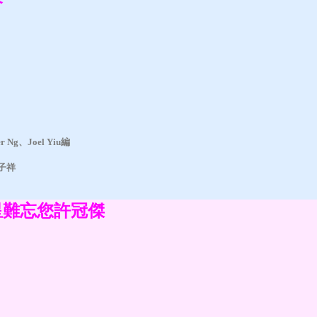
g、Joel Yiu編
林子祥
星難忘您許冠傑