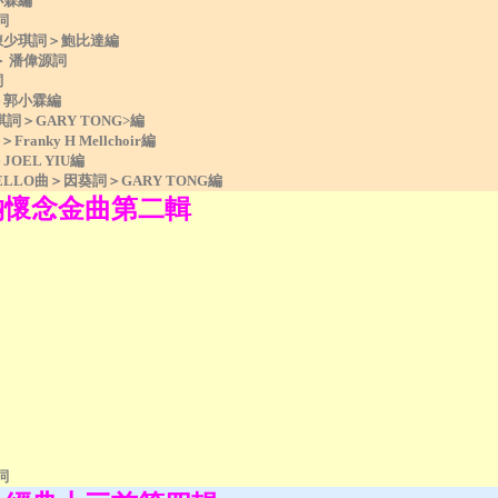
小霖編
詞
陳少琪詞＞鮑比達編
曲＞ 潘偉源詞
詞
＞郭小霖編
琪詞＞GARY TONG>編
ranky H Mellchoir編
EL YIU編
BELLO曲＞因葵詞＞GARY TONG編
納懷念金曲第二輯
詞