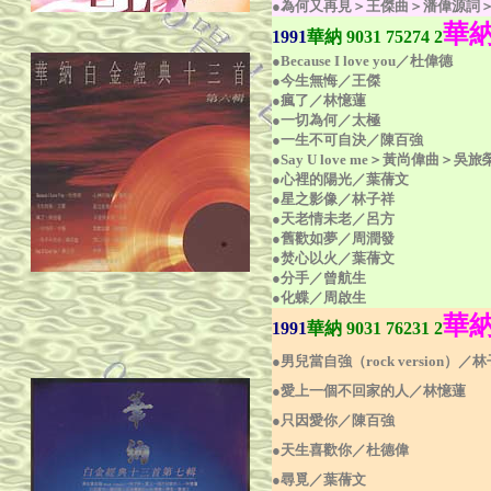
●為何又再見＞王傑曲＞潘偉源詞
華
1991
華納 9031
75274 2
●Because I love you／杜偉德
●今生無悔／王傑
●瘋了／林憶蓮
●一切為何／太極
●一生不可自決／陳百強
●Say U love me＞黃尚偉曲＞吳旅
●心裡的陽光／葉蒨文
●星之影像／林子祥
●天老情未老／呂方
●舊歡如夢／周潤發
●焚心以火／葉蒨文
●分手／曾航生
●化蝶／周啟生
華
1991
華納 9031
76231 2
●男兒當自強（rock version）／
●愛上一個不回家的人／林憶蓮
●只因愛你／陳百強
●天生喜歡你／杜德偉
●尋覓／葉蒨文