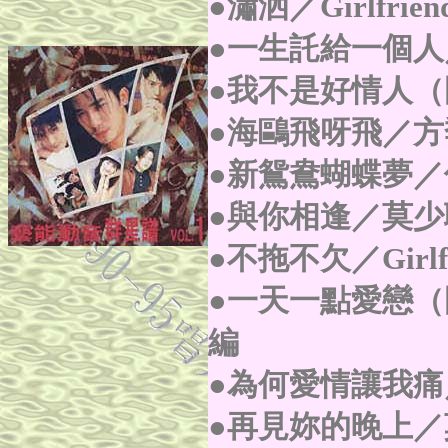
●瀟洒／Girlfrien
●一生託給一個人
●我不是好情人
●海鷗飛呀飛／方
●新鴛鴦蝴蝶夢／
●與你相逢／莫少
●不拖不欠／Girlfr
●一天一點愛戀
編
●為何愛情讓我痛
●
再見妳的晚上／