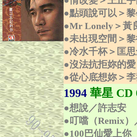
●情改變＞王正
●點頭說可以＞
●Mr Lonely
●未出現空間＞黎
●冷水千杯＞匡思
●沒法抗拒妳的
●從心底想妳＞
1994
華星 CD 0
●想說／許志安
●叮噹（Remix
●100巴仙愛上你