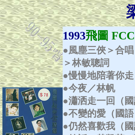
1993
飛圖 FCCS
●風塵三俠＞合唱：梁
＞林敏聰詞
●慢慢地陪著你
●今夜／林帆
●瀟洒走一回（
●不變的愛（國
●仍然喜歡我（