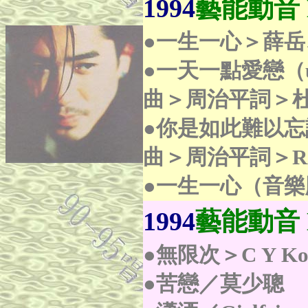
1994
藝能動音
●一生一心＞薛
●一天一點愛戀（un
曲＞周治平詞＞
●你是如此難以忘記（
曲＞周治平詞＞Roel
●一生一心（音
1994
藝能動音 M
●無限次＞C Y K
●苦戀／莫少聰