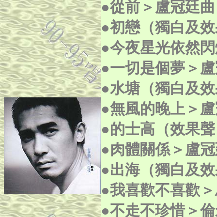
●從前＞盧冠廷
●初戀
（獨白及效
●今夜星光依然
●一切是個夢＞
●水塘
（獨白及效
●無風的晚上＞
●的士高
（效果聲
●肉體關係＞盧
●出海
（獨白及效
●我喜歡不喜歡
●不走不珍惜＞