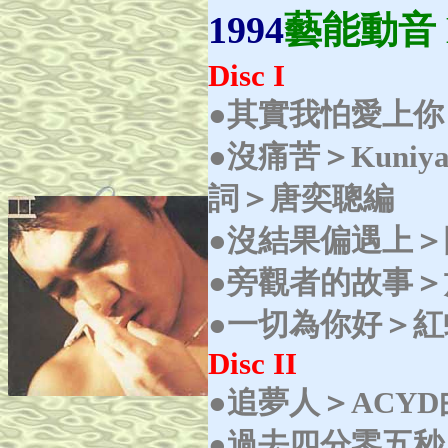
1994
藝能動音 M
Disc I
●其實我怕愛上
●沒痛苦＞Kuniyasu
詞＞唐奕聰編
●沒結果偏遇上＞陳
●旁觀者的故事＞施
●一切為你好＞紅螞
Disc I
I
●
追夢人＞ACYD
●
過去四分零五秒＞