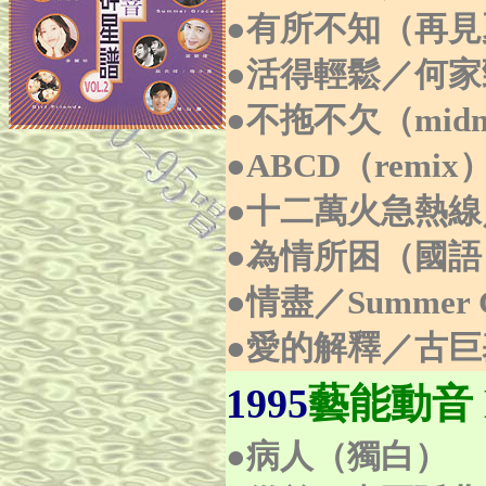
●有所不知（再見夏天
●活得輕鬆／何家
●不拖不欠（midnight
●ABCD（remi
●十二萬火急熱
●為情所困（國
●情盡／Summer G
●愛的解釋／古巨
1995
藝能動音 M
●
病人（獨白）