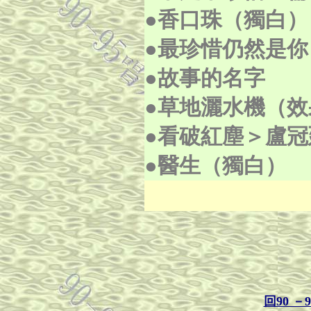
●香口珠
（獨白）
●最珍惜仍然是
●故事的名字
●草地灑水機
（效
●看破紅塵＞盧
●醫生（獨白）
回90 