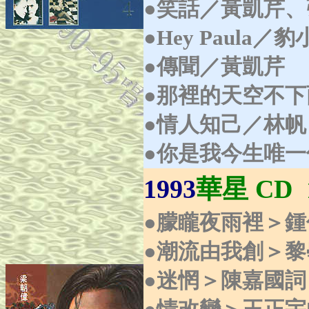
●笑話／黃凱芹、
●Hey Paula
●傳聞／黃凱芹
●那裡的天空不
●情人知己／林帆
●你是我今生唯
1993
華星 CD 1
●朦矓
夜雨裡＞鍾
●潮流由我創＞
●迷惘＞陳嘉國詞