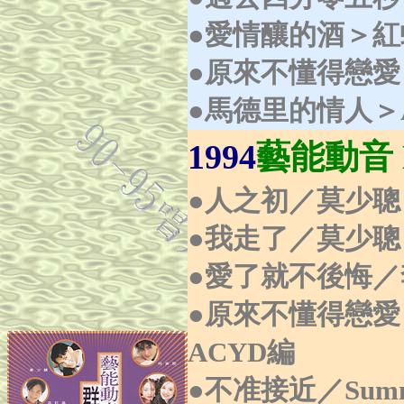
●
愛情釀的酒＞紅螞
●
原來不懂得戀愛
●
馬德里的情人＞Ad
1994
藝能動音 M
●人之初／莫少聰
●我走了／莫少聰
●愛了就不後悔／
●原來不懂得戀愛
ACYD編
●不准接近／Summe