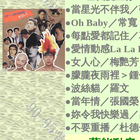
●當星光不伴我
●Oh Baby／常寬
●每點愛都記住／
●愛情動感La La
●女人心／梅艷芳
●朦朧夜雨裡＞
●波絲貓／羅文
●當年情／張國榮
●妳令我快樂過／
●不要重播／杜德